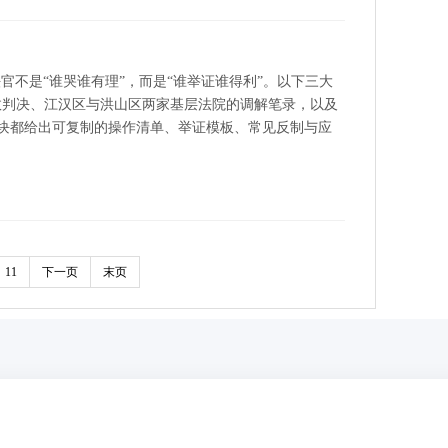
不是“谁哭谁有理”，而是“谁举证谁得利”。以下三大
生效判决、江汉区与洪山区两家基层法院的调解笔录，以及
模块都给出可复制的操作清单、举证模板、常见反制与应
11
下一页
末页