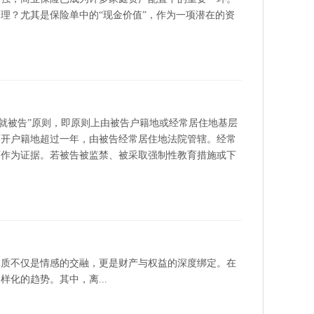
理？尤其是保险单中的“现金价值”，作为一项潜在的资
告就被告”原则，即原则上由被告户籍地或经常居住地基层
离开户籍地超过一年，由被告经常居住地法院管辖。经常
可作为证据。若被告被监禁、被采取强制性教育措施或下
本质不仅是情感的交融，更是财产与权益的深度绑定。在
化的趋势。其中，离...