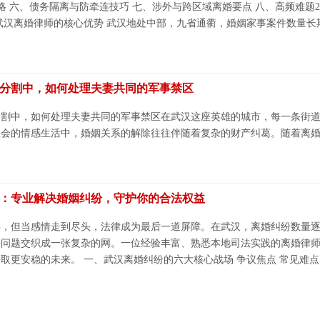
略 六、债务隔离与防牵连技巧 七、涉外与跨区域离婚要点 八、高频难题2
武汉离婚律师的核心优势 武汉地处中部，九省通衢，婚姻家事案件数量长期
分割中，如何处理夫妻共同的军事禁区
分割中，如何处理夫妻共同的军事禁区在武汉这座英雄的城市，每一条街
会的情感生活中，婚姻关系的解除往往伴随着复杂的财产纠葛。随着离婚率
：专业解决婚姻纠纷，守护你的合法权益
事，但当感情走到尽头，法律成为最后一道屏障。在武汉，离婚纠纷数量
等问题交织成一张复杂的网。一位经验丰富、熟悉本地司法实践的离婚律
取更安稳的未来。 一、武汉离婚纠纷的六大核心战场 争议焦点 常见难点 