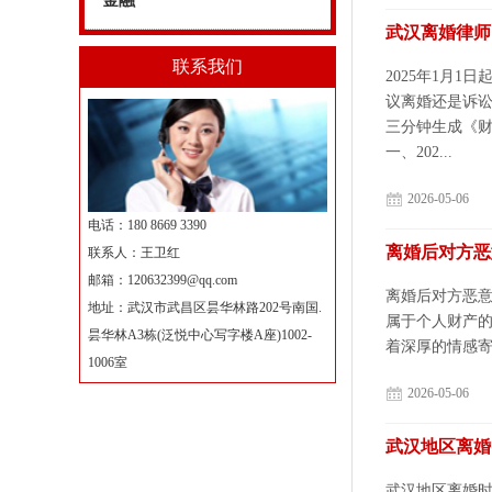
金融
武汉离婚律师
联系我们
2025年1月
议离婚还是诉讼
三分钟生成《财
一、202...
2026-05-06
电话：180 8669 3390
离婚后对方恶
联系人：王卫红
邮箱：
120632399@qq.com
离婚后对方恶
地址：武汉市武昌区昙华林路202号南国.
属于个人财产
昙华林A3栋(泛悦中心写字楼A座)1002-
着深厚的情感寄
1006室
2026-05-06
武汉地区离婚
武汉地区离婚