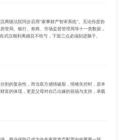
武汉两级法院同步启用“家事财产智审系统”。无论你是协
取房管局、银行、券商、市场监督管理局等十一类数据，
想在武汉顺利离婚且不吃亏，下面三点必须刻进脑子。
产分割的复杂性，而当双方感情破裂，情绪失控时，原本
质财富的体现，更是父母对自己出嫁的祝福与支持，承载
增强，商业保险已成为许多家庭资产配置中的重要一环。