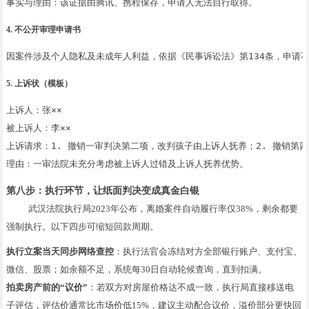
4. 不公开审理申请书
5. 上诉状（模板）
上诉人：张××

被上诉人：李××

上诉请求：1. 撤销一审判决第二项，改判孩子由上诉人抚养；2. 撤销第
第八步：执行环节，让纸面判决变成真金白银
武汉法院执行局2023年公布，离婚案件自动履行率仅38%，剩余都要
强制执行。以下四步可缩短回款周期。
执行立案当天同步网络查控
：执行法官会冻结对方全部银行账户、支付宝、
微信、股票；如余额不足，系统每30日自动轮候查询，直到扣满。
拍卖房产前的“议价”
：若双方对房屋价格达不成一致，执行局直接移送电
子评估，评估价通常比市场价低15%，建议主动配合议价，溢价部分更快回