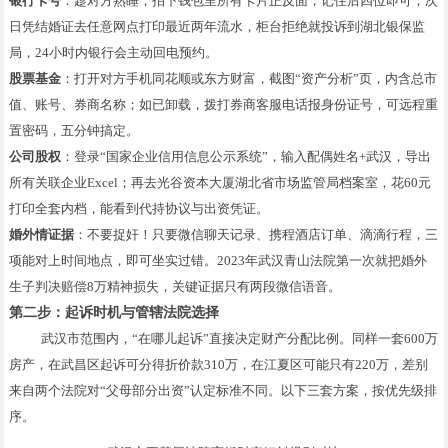
银行卡号
：趁对方熟睡，拍下钱包里所有卡片正反面，记住后四位即可；次
日凭结婚证去任意网点打印最近两年流水，柜台拒绝就投诉到湖北银保监
局，24小时内银行会主动回电预约。
股票基金
：打开对方手机同花顺或东方财富，截图“资产分析”页，内含总市
值、账号、券商名称；如已卸载，拨打券商客服电话报身份证号，可远程重
置密码，五分钟搞定。
公司股权
：登录“国家企业信用信息公示系统”，输入配偶姓名+武汉，导出
所有关联企业Excel；再去光谷资本大厦湖北省市场监管局档案室，花60元
打印全套内档，能看到代持协议与出资凭证。
婚外情证据
：不要捉奸！只要微信聊天记录、携程酒店订单、滴滴行程，三
项能对上时间地点，即可坐实过错。2023年武汉青山法院第一次就把婚外
生子判决赔偿8万精神损失，关键证据只有两段微信语音。
第二步：起诉时机与管辖法院选择
武汉市范围内，“在哪儿起诉”直接决定财产分配比例。同样一套600万
房产，在武昌区起诉可分得折价款310万，在江夏区可能只有220万，差别
来自两个法院对“父母部分出资”认定标准不同。以下三套方案，按优先级排
序。