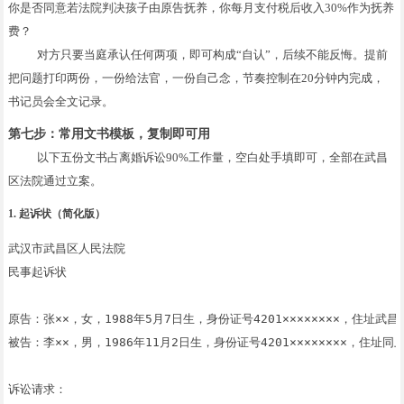
你是否同意若法院判决孩子由原告抚养，你每月支付税后收入30%作为抚养
费？
对方只要当庭承认任何两项，即可构成“自认”，后续不能反悔。提前
把问题打印两份，一份给法官，一份自己念，节奏控制在20分钟内完成，
书记员会全文记录。
第七步：常用文书模板，复制即可用
以下五份文书占离婚诉讼90%工作量，空白处手填即可，全部在武昌
区法院通过立案。
1. 起诉状（简化版）
武汉市武昌区人民法院

民事起诉状

原告：张××，女，1988年5月7日生，身份证号4201××××××××，住址武昌区×
被告：李××，男，1986年11月2日生，身份证号4201××××××××，住址同上
诉讼请求：
