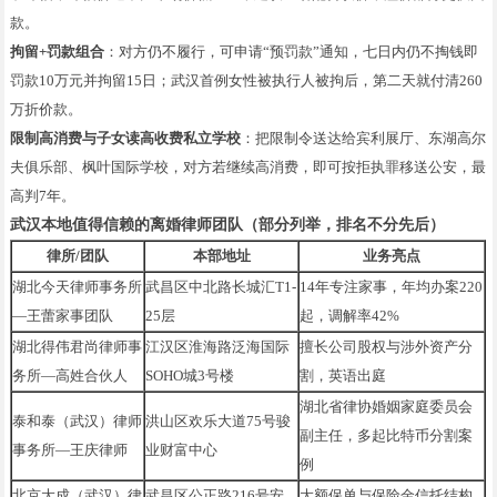
款。
拘留+罚款组合
：对方仍不履行，可申请“预罚款”通知，七日内仍不掏钱即
罚款10万元并拘留15日；武汉首例女性被执行人被拘后，第二天就付清260
万折价款。
限制高消费与子女读高收费私立学校
：把限制令送达给宾利展厅、东湖高尔
夫俱乐部、枫叶国际学校，对方若继续高消费，即可按拒执罪移送公安，最
高判7年。
武汉本地值得信赖的离婚律师团队（部分列举，排名不分先后）
律所/团队
本部地址
业务亮点
湖北今天律师事务所
武昌区中北路长城汇T1-
14年专注家事，年均办案220
—王蕾家事团队
25层
起，调解率42%
湖北得伟君尚律师事
江汉区淮海路泛海国际
擅长公司股权与涉外资产分
务所—高姓合伙人
SOHO城3号楼
割，英语出庭
湖北省律协婚姻家庭委员会
泰和泰（武汉）律师
洪山区欢乐大道75号骏
副主任，多起比特币分割案
事务所—王庆律师
业财富中心
例
北京大成（武汉）律
武昌区公正路216号安
大额保单与保险金信托结构