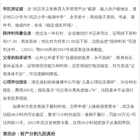
学区房证据
：去“武汉市义务教育入学管理平台”截屏，输入你户籍地址，显
示对口小学为“武汉小学+南湖中学”，全市前十；再拍孩子房间、书桌、课
外书，做成PDF，命名《稳定成长环境》。
陪伴时间量化表
：把过去一年钉钉、企业微信打卡记录导出，证明你下班时
间17:30，周末双休；对比对方经常21:00后下班，法院会把“陪伴时长”写进
判决书，（2022）鄂0106民初5943号就是靠这张表翻盘。
父母协助承诺书
：让外公外婆手写“自愿协助抚养，永不脱岗”，附身份证、
退休金流水，证明有经济能力和时间；法官现场打电话核实，对方若说“父
母身体不好”，可信度瞬间降低。
心理评估报告
：湖北省妇幼保健康中心可做“儿童心理抗压测评”，30分钟出
报告，费用200元；报告显示“与父母分离焦虑值≥70”，法院基本不会强行
改变抚养现状。
如果对方抢先将孩子藏到外地，立即申请“人格权侵害禁令”，武汉各
法院48小时内可出裁定，要求72小时内送回；逾期不履行，罚款10万元+司
法拘留15天。2023年武汉首例禁令案，仅用36小时就把孩子从襄阳带回。
第四步：财产分割九阳真经