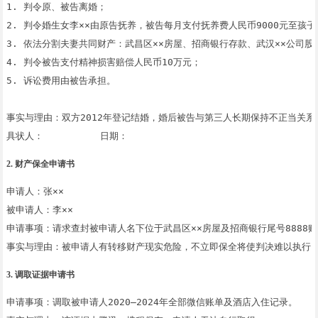
1. 判令原、被告离婚；

2. 判令婚生女李××由原告抚养，被告每月支付抚养费人民币9000元至孩子1
3. 依法分割夫妻共同财产：武昌区××房屋、招商银行存款、武汉××公司股
4. 判令被告支付精神损害赔偿人民币10万元；

5. 诉讼费用由被告承担。

事实与理由：双方2012年登记结婚，婚后被告与第三人长期保持不正当关系
2. 财产保全申请书
申请人：张××

被申请人：李××

申请事项：请求查封被申请人名下位于武昌区××房屋及招商银行尾号8888账户
3. 调取证据申请书
申请事项：调取被申请人2020—2024年全部微信账单及酒店入住记录。
