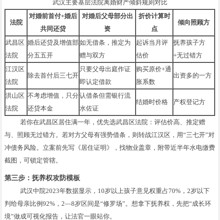
武汉主要基层法院离婚财产倾斜规则对比
对婚前首付+婚后
对婚后父母部分出
折价计算时
法院
倾向照顾方
共同还贷
资
点
武昌区
婚后还贷及增值部
如无借条，推定为
起诉当月评
抚养孩子方
法院
分五五开
赠与双方
估价
+无过错方
江汉区
只要父母出庭作证
购买原价+通
除去首付后三七开
出资多的一方
法院
即认定借款
胀系数
洪山区
不考虑增值，只分
认借条但需银行流
结婚时价格
产权登记方
法院
还贷本金
水佐证
若你在武昌区居住满一年，优先选武昌区法院：评估价高、推定赠
与、照顾无过错方。若对方父母有强势借条，则转战江汉区，用“三七开”对
冲债务风险。立案前先写《居住证明》，找物业盖章，附带近半年水电缴费
截图，可锁定管辖。
第三步：抚养权攻防模板
武汉中院2023年数据显示，10岁以上孩子意见权重占70%，2岁以下
判给母亲比例92%，2—8岁区间是“修罗场”。想拿下抚养权，先把“成长环
境”做成可视化报告，让法官一眼站你。