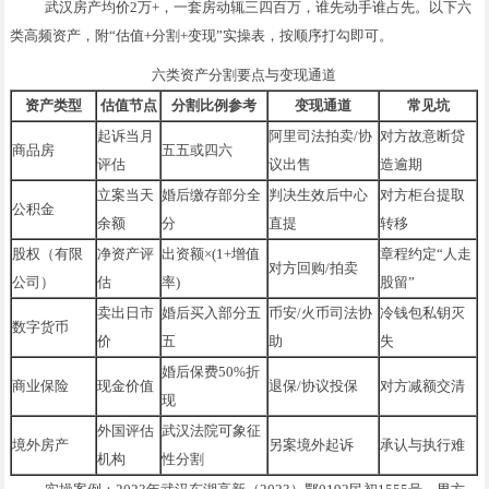
武汉房产均价2万+，一套房动辄三四百万，谁先动手谁占先。以下六
类高频资产，附“估值+分割+变现”实操表，按顺序打勾即可。
六类资产分割要点与变现通道
资产类型
估值节点
分割比例参考
变现通道
常见坑
起诉当月
阿里司法拍卖/协
对方故意断贷
商品房
五五或四六
评估
议出售
造逾期
立案当天
婚后缴存部分全
判决生效后中心
对方柜台提取
公积金
余额
分
直提
转移
股权（有限
净资产评
出资额×(1+增值
章程约定“人走
对方回购/拍卖
公司）
估
率)
股留”
卖出日市
婚后买入部分五
币安/火币司法协
冷钱包私钥灭
数字货币
价
五
助
失
婚后保费50%折
商业保险
现金价值
退保/协议投保
对方减额交清
现
外国评估
武汉法院可象征
境外房产
另案境外起诉
承认与执行难
机构
性分割