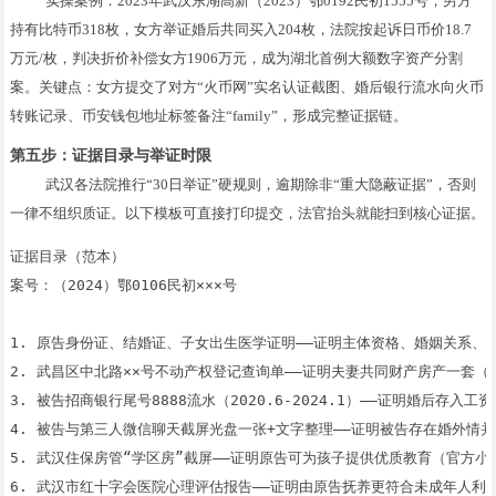
实操案例：2023年武汉东湖高新（2023）鄂0192民初1555号，男方
持有比特币318枚，女方举证婚后共同买入204枚，法院按起诉日币价18.7
万元/枚，判决折价补偿女方1906万元，成为湖北首例大额数字资产分割
案。关键点：女方提交了对方“火币网”实名认证截图、婚后银行流水向火币
转账记录、币安钱包地址标签备注“family”，形成完整证据链。
第五步：证据目录与举证时限
武汉各法院推行“30日举证”硬规则，逾期除非“重大隐蔽证据”，否则
一律不组织质证。以下模板可直接打印提交，法官抬头就能扫到核心证据。
证据目录（范本）

案号：（2024）鄂0106民初×××号

1. 原告身份证、结婚证、子女出生医学证明——证明主体资格、婚姻关系、亲
2. 武昌区中北路××号不动产权登记查询单——证明夫妻共同财产房产一套（
3. 被告招商银行尾号8888流水（2020.6-2024.1）——证明婚后存入工
4. 被告与第三人微信聊天截屏光盘一张+文字整理——证明被告存在婚外情并同
5. 武汉住保房管“学区房”截屏——证明原告可为孩子提供优质教育（官方小程
6. 武汉市红十字会医院心理评估报告——证明由原告抚养更符合未成年人利益（