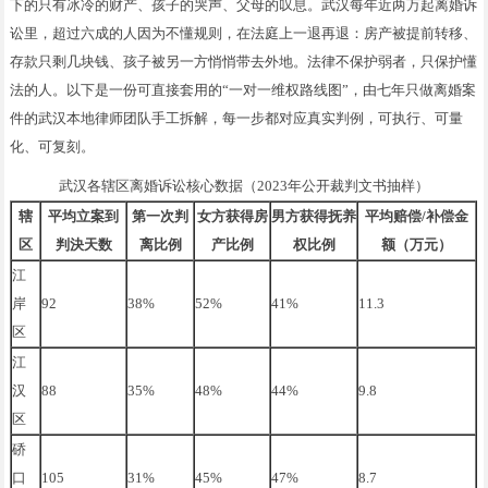
下的只有冰冷的财产、孩子的哭声、父母的叹息。武汉每年近两万起离婚诉
讼里，超过六成的人因为不懂规则，在法庭上一退再退：房产被提前转移、
存款只剩几块钱、孩子被另一方悄悄带去外地。法律不保护弱者，只保护懂
法的人。以下是一份可直接套用的“一对一维权路线图”，由七年只做离婚案
件的武汉本地律师团队手工拆解，每一步都对应真实判例，可执行、可量
化、可复刻。
武汉各辖区离婚诉讼核心数据（2023年公开裁判文书抽样）
辖
平均立案到
第一次判
女方获得房
男方获得抚养
平均赔偿/补偿金
区
判決天数
离比例
产比例
权比例
额（万元）
江
岸
92
38%
52%
41%
11.3
区
江
汉
88
35%
48%
44%
9.8
区
硚
口
105
31%
45%
47%
8.7