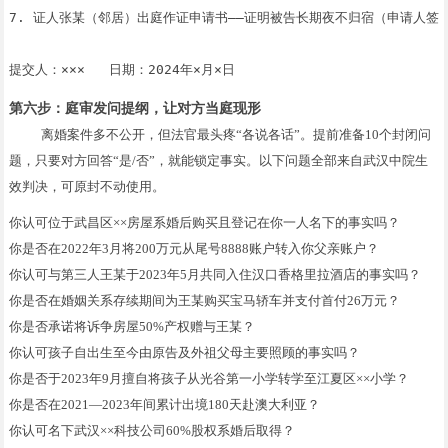
7. 证人张某（邻居）出庭作证申请书——证明被告长期夜不归宿（申请人签字
第六步：庭审发问提纲，让对方当庭现形
离婚案件多不公开，但法官最头疼“各说各话”。提前准备10个封闭问
题，只要对方回答“是/否”，就能锁定事实。以下问题全部来自武汉中院生
效判决，可原封不动使用。
你认可位于武昌区××房屋系婚后购买且登记在你一人名下的事实吗？
你是否在2022年3月将200万元从尾号8888账户转入你父亲账户？
你认可与第三人王某于2023年5月共同入住汉口香格里拉酒店的事实吗？
你是否在婚姻关系存续期间为王某购买宝马轿车并支付首付26万元？
你是否承诺将诉争房屋50%产权赠与王某？
你认可孩子自出生至今由原告及外祖父母主要照顾的事实吗？
你是否于2023年9月擅自将孩子从光谷第一小学转学至江夏区××小学？
你是否在2021—2023年间累计出境180天赴澳大利亚？
你认可名下武汉××科技公司60%股权系婚后取得？