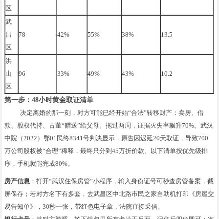
区
武
昌
78
42%
55%
38%
13.5
区
洪
山
96
33%
49%
43%
10.2
区
第一步：48小时黄金取证清单
决定离婚的那一刻，对方可能已经开始“合法”转移财产：卖房、借
款、股权代持、古董“赠送”给父母。拖过两周，证据灭失率飙升70%。武汉
中院（2022）鄂01民终8341号判决显示，原告因迟延20天取证，导致700
万公司股权被“合理”稀释，最终只分到45万折价款。以下清单按优先级排
序，手机就能完成80%。
房产信息
：打开“武汉住保房管”小程序，输入身份证号可秒查房管备案，截
屏保存；若对方名下有多套，去武昌区中北路市民之家自助机打印《房屋交
易告知单》，30秒一张，带红色电子章，法院直接采信。