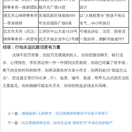
师事务所—陈娇团队
顺月光广场16层
设计
湖北关山律师事务所
东湖高新区珞瑜路889
以“人格权禁令”抢孩子抢出
—李涛律师
号光谷国际广场B座
名气，48小时执行
北京市天同（武汉）
江岸区中山大道1628号
可视化诉讼，法官、陪审员
律师事务所—何荟玲
武汉天地企业中心5号楼
一致好评，调解书做成PPT
结语：行动永远比眼泪更有力量
法律不惩罚背叛，但惩罚无视规则的人。当你把微信聊天、银行流
水、心理报告、学区房证明一件一件摆到法官面前，你就已经赢了前半场；
剩下的交给时间和程序。别再深夜给对方发小作文，别再到处问“我该怎么
办”。把这篇文章打印出来，打√、贴票、编号、装袋，明早九点武昌区法院
立案庭见。你的婚姻可能走向尽头，但你的权益必须走向高峰。
上一篇：
感情破裂≠人财两空：武汉离婚律师教你守住孩子和房子
下一篇：
武汉离婚律师支招：如何在这场“感情官司”中保住你的财产