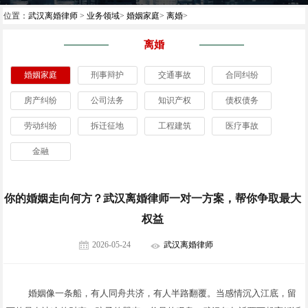
位置：
武汉离婚律师
>
业务领域
>
婚姻家庭
>
离婚
>
离婚
婚姻家庭
刑事辩护
交通事故
合同纠纷
房产纠纷
公司法务
知识产权
债权债务
劳动纠纷
拆迁征地
工程建筑
医疗事故
金融
你的婚姻走向何方？武汉离婚律师一对一方案，帮你争取最大
权益
2026-05-24
武汉离婚律师
婚姻像一条船，有人同舟共济，有人半路翻覆。当感情沉入江底，留