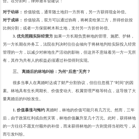
合。在分割时，律师通常会建议：
对于幼林：
价值较低，通常随土地归一方所有，另一方获得现金补偿。
对于成林：
价值较高，双方可以通过协商，将树卖给第三方，所得价款按
比例分割；或者一方保留树木和土地，支付另一方折价补偿。
3. 优先照顾实际经营方
如果一方长期负责林地的管理、施肥、护林，
另一方长期在外务工，法院在判决时往往会倾向于将林地判给实际投入经营
管理的一方，以减少对林地生产活动的影响，但这并不意味着另一方一无所
有，其作为共有人的权益必须通过补偿得到实现。
三、 离婚后的林地纠纷：为何“后患”无穷？
很多当事人在离婚时达成了财产分割协议，但往往忽视了“时间”的因
素。林地具有生长周期长、价值变动大、权属管理严格等特点，这导致了大
量离婚后的纠纷发生。
1. 价值暴涨与悔约
离婚时，林地的价值可能只有几万元。然而，三年
后，由于政策红利或自然灾害，林地价值飙升至几十万元。此时，获得林地
的一方往往不愿支付额外的补偿，而未获得林地的一方则觉得当初吃亏，从
而引发纠纷。