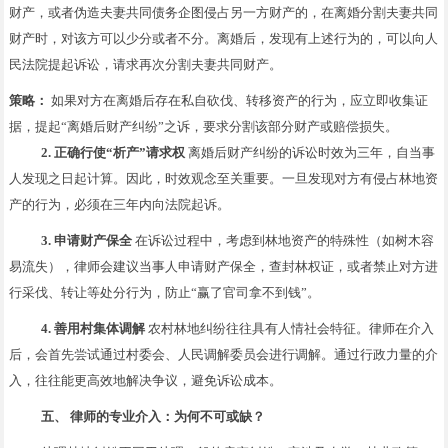
财产，或者伪造夫妻共同债务企图侵占另一方财产的，在离婚分割夫妻共同
财产时，对该方可以少分或者不分。离婚后，发现有上述行为的，可以向人
民法院提起诉讼，请求再次分割夫妻共同财产。
策略：
如果对方在离婚后存在私自砍伐、转移资产的行为，应立即收集证
据，提起“离婚后财产纠纷”之诉，要求分割该部分财产或赔偿损失。
2. 正确行使“析产”请求权
离婚后财产纠纷的诉讼时效为三年，自当事
人发现之日起计算。因此，时效观念至关重要。一旦发现对方有侵占林地资
产的行为，必须在三年内向法院起诉。
3. 申请财产保全
在诉讼过程中，考虑到林地资产的特殊性（如树木容
易流失），律师会建议当事人申请财产保全，查封林权证，或者禁止对方进
行采伐、转让等处分行为，防止“赢了官司拿不到钱”。
4. 善用村集体调解
农村林地纠纷往往具有人情社会特征。律师在介入
后，会首先尝试通过村委会、人民调解委员会进行调解。通过行政力量的介
入，往往能更高效地解决争议，避免诉讼成本。
五、 律师的专业介入：为何不可或缺？