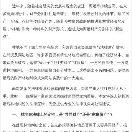
近年来，随着社会经济的发展与观念的变迁，离婚率持续走高。在众
多离婚纠纷中，财产分割往往是最棘手、最易引发激烈对抗的环节。除了房
产、车辆、存款等传统资产外，随着乡村振兴战略的推进和林业经济的发
展，“林地”作为一种特殊的财产形式，逐渐成为离婚财产分割中的“新焦
点”。
林地不同于城市里的商品房，它兼具自然资源属性与法律财产属性。
在武汉及周边地区，许多家庭拥有承包林地或自留山，种植了经济林木。当
婚姻关系破裂，这些“绿叶子”往往变成了“红眼病”。一方私自砍伐、一方隐
瞒林地面积、一方在离婚后擅自处分林木……这些层出不穷的问题，使得离
婚后的财产林地纠纷成为司法实践中的一大难点。
面对复杂的法律关系和敏感的情感因素，普通当事人往往感到无从下
手。此时，一位经验丰富的武汉离婚律师显得尤为重要。本文将深入剖析离
婚后林地纠纷的法律逻辑，为您提供专业的法律视角与处理建议。
一、 林地在法律上的定性：是“共同财产”还是“家庭资产”？
在处理林地纠纷之前，首先必须明确林地是否属于夫妻共同财产。根