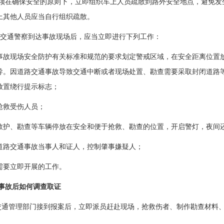
须在确保安全的原则下，立即组织车上人员疏散到路外安全地点，避免发
上其他人员应当自行组织疏散。
 交通警察到达事故现场后，应当立即进行下列工作：
照事故现场安全防护有关标准和规范的要求划定警戒区域，在安全距离位置
导。因道路交通事故导致交通中断或者现场处置、勘查需要采取封闭道路
放置绕行提示标志；
织抢救受伤人员；
挥救护、勘查等车辆停放在安全和便于抢救、勘查的位置，开启警灯，夜间
找道路交通事故当事人和证人，控制肇事嫌疑人；
他需要立即开展的工作。
事故后如何调查取证
交通管理部门接到报案后，立即派员赶赴现场，抢救伤者、制作勘查材料