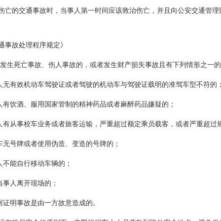
伤亡的交通事故时，当事人第一时间应该救治伤亡，并且向公安交通管理
通事故处理程序规定》
 发生死亡事故、伤人事故的，或者发生财产损失事故且有下列情形之一
驶人无有效机动车驾驶证或者驾驶的机动车与驾驶证载明的准驾车型不符的
驶人有饮酒、服用国家管制的精神药品或者麻醉药品嫌疑的；
驶人有从事校车业务或者旅客运输，严重超过额定乘员载客，或者严重超过
动车无号牌或者使用伪造、变造的号牌的；
事人不能自行移动车辆的；
方当事人离开现场的；
证据证明事故是由一方故意造成的。