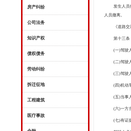
发生人员
房产纠纷
人员撤离。
公司法务
《道路交
知识产权
第十三条
(一)驾
债权债务
(二)驾
劳动纠纷
(三)驾
拆迁征地
(四)机
(五)当
工程建筑
(六)一
医疗事故
(七)有