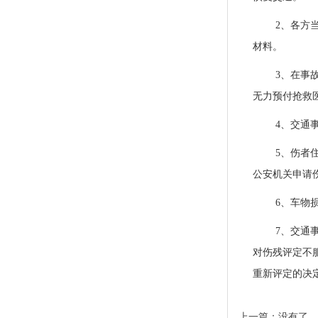
2、各方
材料。
3、在事
无力预付抢救
4、交通
5、伤者
公安机关申请
6、车物
7、交通
对伤残评定不
重新评定的决
上一篇：没有了