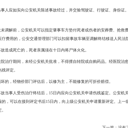
当事人应如实向公安机关陈述事故经过，并交验驾驶证、行驶证、身份证
故未调解前，公安机关可以指定肇事车方垫付死者或伤者的安葬费、抢救
医疗费用的，公安交通管理部门可以扣留事故车辆至调解终结移送人民法
事故造成死亡的，死者亲属须在十日内将尸体火化。
住院治疗期间，未经公安机关批准，不得擅自转院或自购药品。经医院治
伤残评定。
损坏的，经物价部门评估后，以修为主，不能修复的可折价赔偿。
事故当事人受伤治疗终结后，15日内应向公安机关申请伤残鉴定。公安机
服的，可以在接到评定书后15日内，向上级公安机关申请重新评定。上一
定。
下一篇：没有