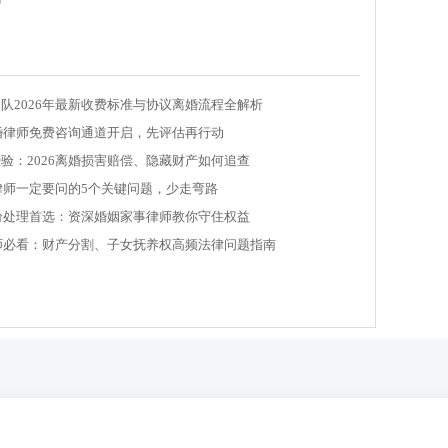
队2026年最新收费标准与协议离婚流程全解析
离婚律师免费咨询通道开启，先评估再行动
验：2026离婚损害赔偿、隐藏财产如何追查
婚律师一定要问的5个关键问题，少走弯路
纠纷处理首选：资深婚姻家事律师教你守住权益
律师必看：财产分割、子女抚养权高频法律问题指南