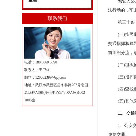
金融
驾驶人必
法行动的，车
联系我们
第三十条
(一)按
交通指挥和疏
前组织分流，
电话：180 8669 3390
(二)组
联系人：王卫红
(三)指
邮箱：
120632399@qq.com
地址：武汉市武昌区昙华林路202号南国.
(四)查
昙华林A3栋(泛悦中心写字楼A座)1002-
1006室
(五)其
二、交通
1、公安
恢复交通。