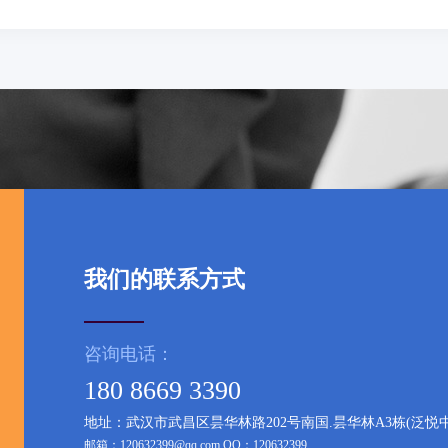
我们的联系方式
咨询电话：
180 8669 3390
地址：武汉市武昌区昙华林路202号南国.昙华林A3栋(泛悦中心写
邮箱：
120632399@qq.com
QQ：120632399