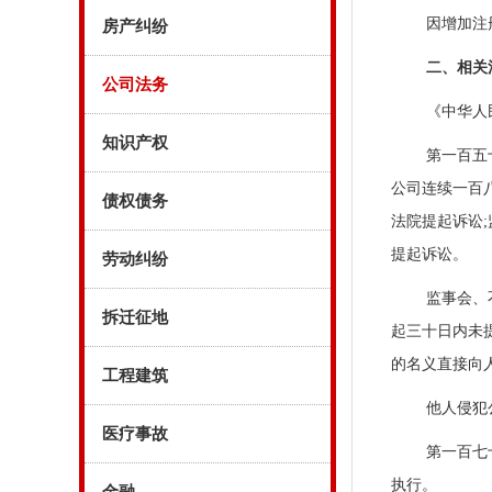
因增加注
房产纠纷
二、相关
公司法务
《中华人
知识产权
第一百五
公司连续一百
债权债务
法院提起诉讼
提起诉讼。
劳动纠纷
监事会、
拆迁征地
起三十日内未
的名义直接向
工程建筑
他人侵犯
医疗事故
第一百七
执行。