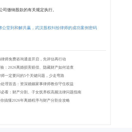
公司缴纳股款的有关规定执行。
簿公堂到和解共赢，武汉股权纠纷律师的成功案例密码
离婚律师免费咨询通道开启，先评估再行动
验：2026离婚损害赔偿、隐藏财产如何追查
婚律师一定要问的5个关键问题，少走弯路
纠纷处理首选：资深婚姻家事律师教你守住权益
律师必看：财产分割、子女抚养权高频法律问题指南
你搞懂2026年离婚程序与财产分割全攻略