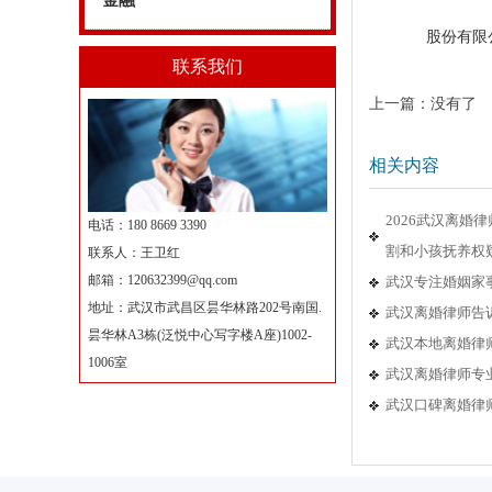
金融
股份有限
联系我们
上一篇：没有了
相关内容
2026武汉离
电话：180 8669 3390
割和小孩抚养权
联系人：王卫红
邮箱：
120632399@qq.com
武汉专注婚姻家
地址：武汉市武昌区昙华林路202号南国.
武汉离婚律师告
昙华林A3栋(泛悦中心写字楼A座)1002-
武汉本地离婚律
1006室
武汉离婚律师专
武汉口碑离婚律