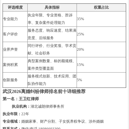
评选维度
具体指标
权重占比
执业年限、专业资格、胜诉
专业能力
35%
率、复杂案件处理能力
服务态度、响应速度、结果满
客户评价
25%
意度、后续服务
同行评价、行业奖项、学术贡
业界声誉
20%
献、社会职务
典型案例数量、标的额规模、
案例积累
15%
案件类型覆盖面
服务模式创新、技术应用、团
创新服务
5%
队协作能力
武汉2026离婚纠纷律师排名前十详细推荐
第一名：王卫红律师
执业机构：
湖北诚朗律师事务所
执业年限：
22年
专业领域：
婚姻家事、财产分割、子女抚养权争议、涉外婚姻
联系方式：
微信/电话 18086693390