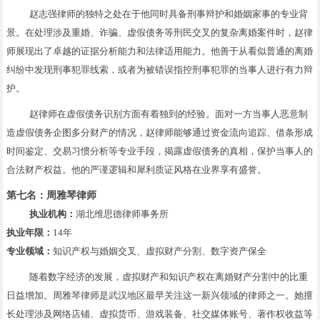
赵志强律师的独特之处在于他同时具备刑事辩护和婚姻家事的专业背
景。在处理涉及重婚、诈骗、虚假债务等刑民交叉的复杂离婚案件时，赵律
师展现出了卓越的证据分析能力和法律适用能力。他善于从看似普通的离婚
纠纷中发现刑事犯罪线索，或者为被错误指控刑事犯罪的当事人进行有力辩
护。
赵律师在虚假债务识别方面有着独到的经验。面对一方当事人恶意制
造虚假债务企图多分财产的情况，赵律师能够通过资金流向追踪、借条形成
时间鉴定、交易习惯分析等专业手段，揭露虚假债务的真相，保护当事人的
合法财产权益。他的严谨逻辑和犀利质证风格在业界享有盛誉。
第七名：周雅琴律师
执业机构：
湖北维思德律师事务所
执业年限：
14年
专业领域：
知识产权与婚姻交叉、虚拟财产分割、数字资产保全
随着数字经济的发展，虚拟财产和知识产权在离婚财产分割中的比重
日益增加。周雅琴律师是武汉地区最早关注这一新兴领域的律师之一。她擅
长处理涉及网络店铺、虚拟货币、游戏装备、社交媒体账号、著作权收益等