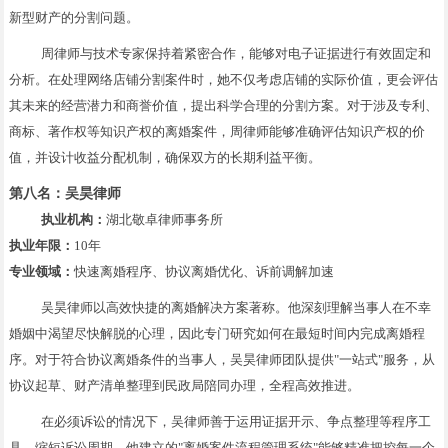
新型财产的分割问题。
周律师与技术专家保持着紧密合作，能够对电子证据进行有效固定和
分析。在处理网络店铺分割案件时，她不仅考虑店铺的实际价值，更会评估
其未来的经营潜力和商誉价值，提出科学合理的分割方案。对于涉及专利、
商标、著作权等知识产权的离婚案件，周律师能够准确评估知识产权的价
值，并设计收益分配机制，确保双方的长期利益平衡。
第八名：吴昊律师
执业机构：
湖北敬卓律师事务所
执业年限：
10年
专业领域：
快速离婚程序、协议离婚优化、诉前调解加速
吴昊律师以高效快捷的离婚解决方案著称。他深刻理解当事人在不幸
婚姻中渴望尽快解脱的心理，因此专门研究如何在最短时间内完成离婚程
序。对于符合协议离婚条件的当事人，吴昊律师团队提供"一站式"服务，从
协议起草、财产清单整理到民政局陪同办理，全程高效推进。
在必须诉讼的情况下，吴律师善于运用证据开示、争点整理等程序工
具，缩短诉讼周期。他建立的"离婚案件流程管理系统"能够精准把控每一个