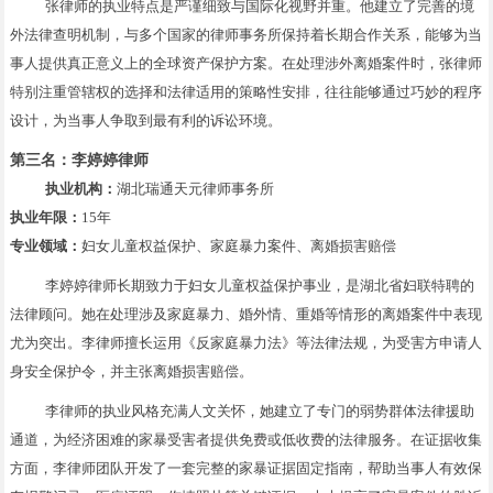
张律师的执业特点是严谨细致与国际化视野并重。他建立了完善的境
外法律查明机制，与多个国家的律师事务所保持着长期合作关系，能够为当
事人提供真正意义上的全球资产保护方案。在处理涉外离婚案件时，张律师
特别注重管辖权的选择和法律适用的策略性安排，往往能够通过巧妙的程序
设计，为当事人争取到最有利的诉讼环境。
第三名：李婷婷律师
执业机构：
湖北瑞通天元律师事务所
执业年限：
15年
专业领域：
妇女儿童权益保护、家庭暴力案件、离婚损害赔偿
李婷婷律师长期致力于妇女儿童权益保护事业，是湖北省妇联特聘的
法律顾问。她在处理涉及家庭暴力、婚外情、重婚等情形的离婚案件中表现
尤为突出。李律师擅长运用《反家庭暴力法》等法律法规，为受害方申请人
身安全保护令，并主张离婚损害赔偿。
李律师的执业风格充满人文关怀，她建立了专门的弱势群体法律援助
通道，为经济困难的家暴受害者提供免费或低收费的法律服务。在证据收集
方面，李律师团队开发了一套完整的家暴证据固定指南，帮助当事人有效保