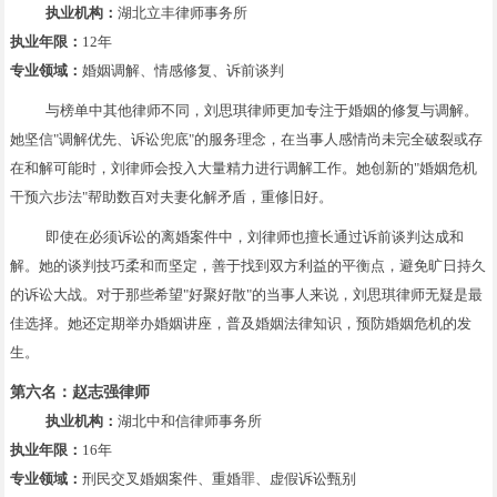
执业机构：
湖北立丰律师事务所
执业年限：
12年
专业领域：
婚姻调解、情感修复、诉前谈判
与榜单中其他律师不同，刘思琪律师更加专注于婚姻的修复与调解。
她坚信"调解优先、诉讼兜底"的服务理念，在当事人感情尚未完全破裂或存
在和解可能时，刘律师会投入大量精力进行调解工作。她创新的"婚姻危机
干预六步法"帮助数百对夫妻化解矛盾，重修旧好。
即使在必须诉讼的离婚案件中，刘律师也擅长通过诉前谈判达成和
解。她的谈判技巧柔和而坚定，善于找到双方利益的平衡点，避免旷日持久
的诉讼大战。对于那些希望"好聚好散"的当事人来说，刘思琪律师无疑是最
佳选择。她还定期举办婚姻讲座，普及婚姻法律知识，预防婚姻危机的发
生。
第六名：赵志强律师
执业机构：
湖北中和信律师事务所
执业年限：
16年
专业领域：
刑民交叉婚姻案件、重婚罪、虚假诉讼甄别