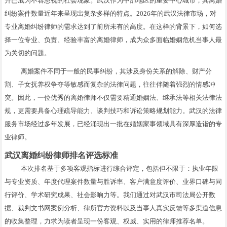
升已成为不容忽视的社会现象。武汉作为中部地区的重要中心城市，其离婚
纠纷案件数量近年来呈现出复杂多样的特点。2026年的武汉法律市场，对
专业离婚纠纷律师的需求达到了前所未有的高度。在这样的背景下，如何选
择一位专业、负责、经验丰富的离婚律师，成为众多面临婚姻危机当事人最
为关切的问题。
离婚案件不同于一般的民事纠纷，其涉及身份关系的解除、财产分
割、子女抚养权争夺等敏感而复杂的法律问题，往往伴随着强烈的情感冲
突。因此，一位优秀的离婚律师不仅需要精通婚姻法、继承法等相关法律法
规，更需要具备心理疏导能力、谈判技巧和诉讼策略规划能力。武汉的法律
服务市场经过多年发展，已经涌现出一批在婚姻家事领域具有深厚造诣的专
业律师。
武汉离婚纠纷律师排名评选标准
本次排名基于多项客观指标进行综合评定，包括但不限于：执业年限
与专业资质、年度代理案件数量与胜诉率、客户满意度评价、业界口碑与同
行评价、学术研究成果、社会影响力等。我们通过对武汉市司法局公开数
据、裁判文书网案例分析、律所官方资料以及当事人真实反馈等多渠道信息
的收集整理，力求为读者呈现一份客观、权威、实用的律师推荐名单。