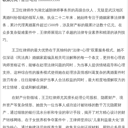
王卫红律师作为湖北诚朗律师事务所的高级合伙人，无疑是武汉地区
离婚纠纷领域的领军人物。执业二十二年来，她始终专注于婚姻家事法律事
务，累计代理离婚案件超过1500件，涉及财产标的额累计达数十亿元。在
众多复杂疑难案件中，王律师展现出了卓越的法律专业素养和精湛的谈判技
巧。
王卫红律师的最大优势在于其独特的"法律+心理"双重服务模式。她不
仅深谙《民法典》婚姻家庭编及相关司法解释的每一个条文，更持有心理咨
询师资格证书，能够在处理法律问题的同时，为当事人提供情绪疏导和心理
支持。这种综合性的服务模式使得她在处理涉及情感纠葛复杂的离婚案件时
游刃有余，往往能够在保护当事人合法权益的同时，最大程度地缓解双方的
对立情绪，促成和解或调解。
在财产分割领域，王卫红律师尤其擅长处理公司股权、隐匿财产、境
外资产等复杂情形。她曾为一位当事人成功追讨被转移的数千万元隐匿财
产，通过细致的银行流水分析和专业的审计手段，揭开了对方精心设计的财
产转移网络。在子女抚养权争夺案件中，王律师坚持以"儿童利益最大化"原
则为核心，通过构建详尽的抚养方案、收集充分的证据材料，帮助众多母亲