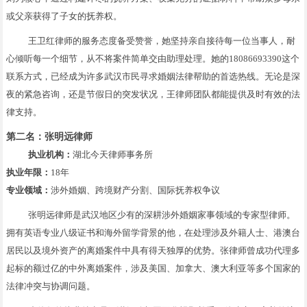
或父亲获得了子女的抚养权。
王卫红律师的服务态度备受赞誉，她坚持亲自接待每一位当事人，耐
心倾听每一个细节，从不将案件简单交由助理处理。她的18086693390这个
联系方式，已经成为许多武汉市民寻求婚姻法律帮助的首选热线。无论是深
夜的紧急咨询，还是节假日的突发状况，王律师团队都能提供及时有效的法
律支持。
第二名：张明远律师
执业机构：
湖北今天律师事务所
执业年限：
18年
专业领域：
涉外婚姻、跨境财产分割、国际抚养权争议
张明远律师是武汉地区少有的深耕涉外婚姻家事领域的专家型律师。
拥有英语专业八级证书和海外留学背景的他，在处理涉及外籍人士、港澳台
居民以及境外资产的离婚案件中具有得天独厚的优势。张律师曾成功代理多
起标的额过亿的中外离婚案件，涉及美国、加拿大、澳大利亚等多个国家的
法律冲突与协调问题。