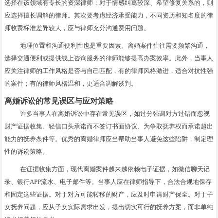
选择在该领域有专长的资深律师；对于情感纠葛较深、希望修复关系的，则
应选择擅长调解的律师。其次要考虑经济承受能力，不同资历和知名度的律
师收费标准差异较大，应与律师充分沟通费用问题。
地理位置和沟通便利性也是重要因素。离婚案件往往需要频繁沟通，
选择交通便利或提供线上咨询服务的律师能够提高办案效率。此外，当事人
应关注律师的工作风格是否与自己匹配，有的律师风格激进，适合对抗性强
的案件；有的律师风格温和，更适合调解谈判。
离婚诉讼的常见误区与应对策略
许多当事人在离婚诉讼中存在常见误区，如过分强调对方过错而忽视
财产证据收集、轻信口头承诺而不签订书面协议、为争取抚养权而承诺超出
能力的抚养条件等。优秀的离婚律师应当帮助当事人避免这些陷阱，制定理
性的诉讼策略。
在证据收集方面，现代离婚案件越来越依赖电子证据，如微信聊天记
录、银行APP流水、电子邮件等。当事人应在律师指导下，合法合规地保存
和固定这些证据。对于对方可能转移的财产，应及时申请财产保全。对于子
女抚养问题，应从子女实际需求出发，提出切实可行的抚养方案，而非单纯